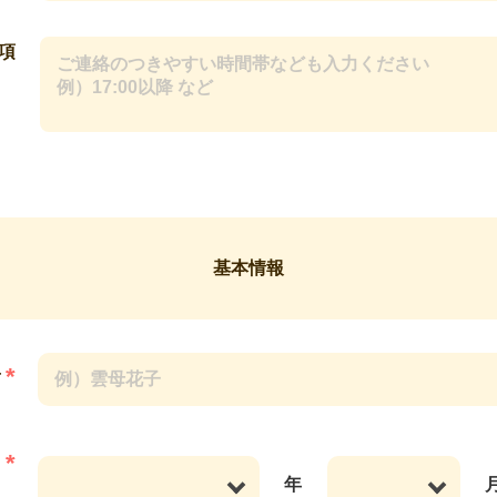
項
基本情報
*
前
*
日
年