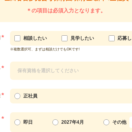
＊の項目は必須入力となります。
*
別
相談したい
見学したい
応募し
※複数選択可、まずは相談だけでもOKです!
*
格
*
態
正社員
*
日
即日
2027年4月
その他