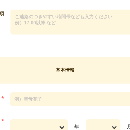
項
基本情報
*
前
*
日
年