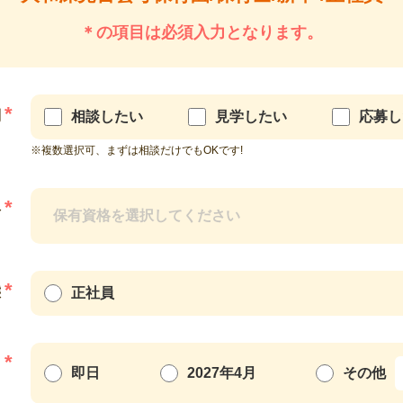
＊の項目は必須入力となります。
*
別
相談したい
見学したい
応募し
※複数選択可、まずは相談だけでもOKです!
*
格
*
態
正社員
*
日
即日
2027年4月
その他