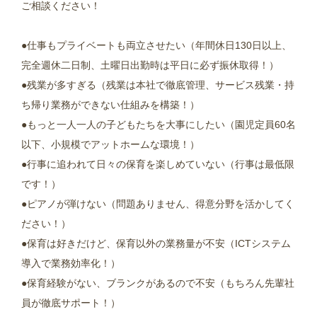
ご相談ください！
●仕事もプライベートも両立させたい（年間休日130日以上、
完全週休二日制、土曜日出勤時は平日に必ず振休取得！）
●残業が多すぎる（残業は本社で徹底管理、サービス残業・持
ち帰り業務ができない仕組みを構築！）
●もっと一人一人の子どもたちを大事にしたい（園児定員60名
以下、小規模でアットホームな環境！）
●行事に追われて日々の保育を楽しめていない（行事は最低限
です！）
●ピアノが弾けない（問題ありません、得意分野を活かしてく
ださい！）
●保育は好きだけど、保育以外の業務量が不安（ICTシステム
導入で業務効率化！）
●保育経験がない、ブランクがあるので不安（もちろん先輩社
員が徹底サポート！）