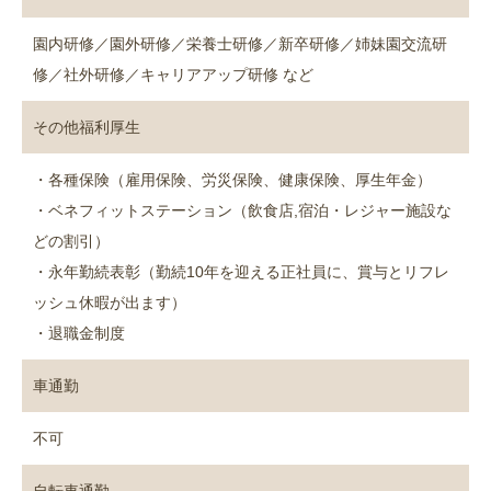
園内研修／園外研修／栄養士研修／新卒研修／姉妹園交流研
修／社外研修／キャリアアップ研修 など
その他福利厚生
・各種保険（雇用保険、労災保険、健康保険、厚生年金）
・ベネフィットステーション（飲食店,宿泊・レジャー施設な
どの割引）
・永年勤続表彰（勤続10年を迎える正社員に、賞与とリフレ
ッシュ休暇が出ます）
・退職金制度
車通勤
不可