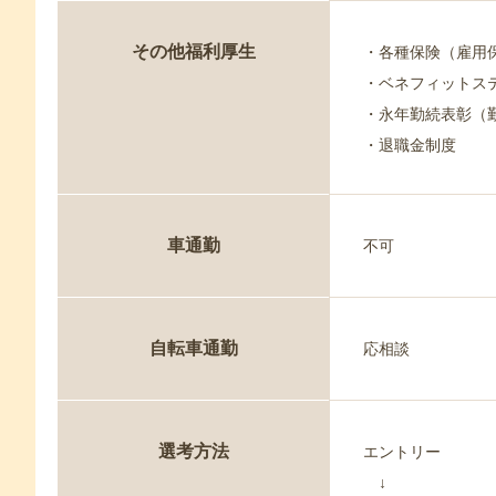
その他福利厚生
・各種保険（雇用
・ベネフィットス
・永年勤続表彰（
・退職金制度
車通勤
不可
自転車通勤
応相談
選考方法
エントリー
↓