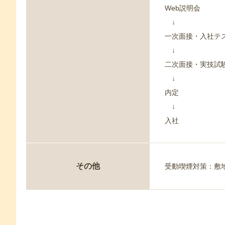
Web説明会
↓
一次面接・入社テ
↓
二次面接・実技試
↓
内定
↓
入社
その他
受動喫煙対策：敷