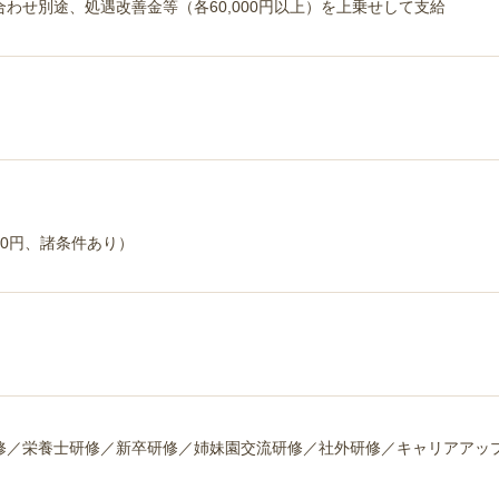
わせ別途、処遇改善金等（各60,000円以上）を上乗せして支給
00円、諸条件あり）
修／栄養士研修／新卒研修／姉妹園交流研修／社外研修／キャリアアップ