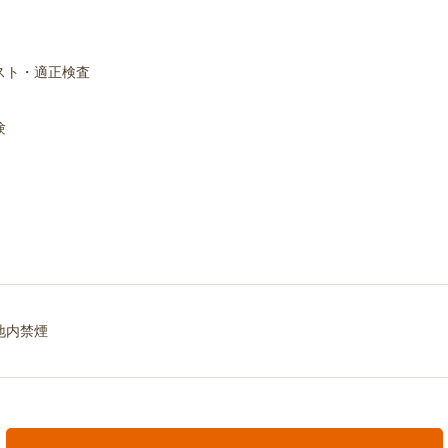
スト・適正検査
験
地内禁煙