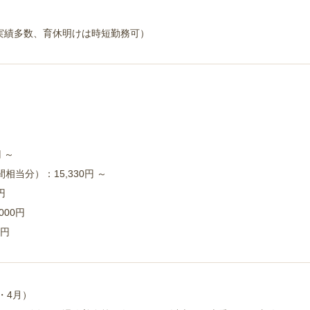
実績多数、育休明けは時短勤務可）
 ～
相当分）：15,330円 ～
円
000円
0円
・4月）