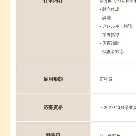
仕事内容
保育園での栄養士
- 献立作成
- 調理
- アレルギー相談
- 栄養指導
- 保育補助
- 保護者対応
雇用形態
正社員
応募資格
・2027年3月卒
勤務日
月～金曜日