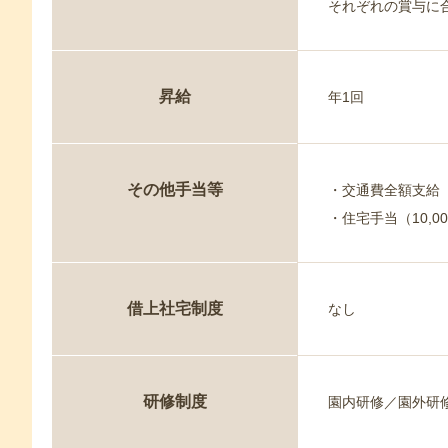
それぞれの賞与に合
昇給
年1回
その他手当等
・交通費全額支給
・住宅手当（10,0
借上社宅制度
なし
研修制度
園内研修／園外研