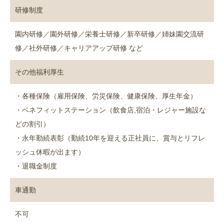
研修制度
園内研修／園外研修／栄養士研修／新卒研修／姉妹園交流研
修／社外研修／キャリアアップ研修 など
その他福利厚生
・各種保険（雇用保険、労災保険、健康保険、厚生年金）
・ベネフィットステーション（飲食店,宿泊・レジャー施設な
どの割引）
・永年勤続表彰（勤続10年を迎える正社員に、賞与とリフレ
ッシュ休暇が出ます）
・退職金制度
車通勤
不可