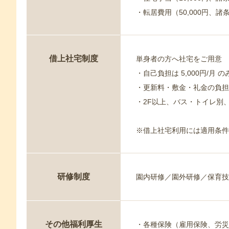
・転居費用（50,000円、諸
借上社宅制度
単身者の方へ社宅をご用意
・自己負担は 5,000円/月 の
・更新料・敷金・礼金の負担
・2F以上、バス・トイレ別
※借上社宅利用には適用条件
研修制度
園内研修／園外研修／保育技
その他福利厚生
・各種保険（雇用保険、労災