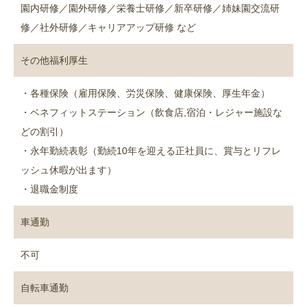
園内研修／園外研修／栄養士研修／新卒研修／姉妹園交流研
修／社外研修／キャリアアップ研修 など
その他福利厚生
・各種保険（雇用保険、労災保険、健康保険、厚生年金）
・ベネフィットステーション（飲食店,宿泊・レジャー施設な
どの割引）
・永年勤続表彰（勤続10年を迎える正社員に、賞与とリフレ
ッシュ休暇が出ます）
・退職金制度
車通勤
不可
自転車通勤