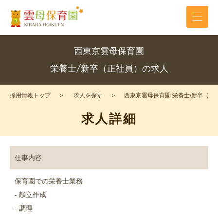
西東京雲母保育園
栄養士/新卒（正社員）の求人
採用情報トップ
求人を探す
西東京雲母保育園 栄養士/新卒（正
求人詳細
仕事内容
保育園での栄養士業務
- 献立作成
- 調理