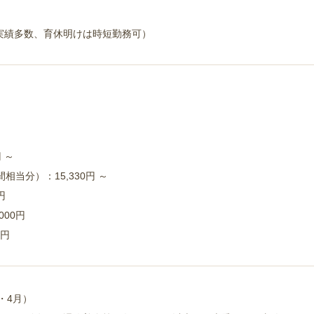
実績多数、育休明けは時短勤務可）
 ～
相当分）：15,330円 ～
円
000円
0円
・4月）