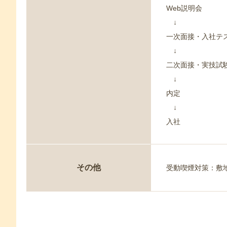
Web説明会
↓
一次面接・入社テ
↓
二次面接・実技試
↓
内定
↓
入社
その他
受動喫煙対策：敷