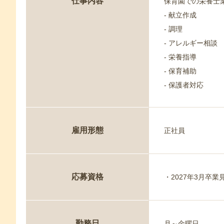
仕事内容
保育園での栄養士
- 献立作成
- 調理
- アレルギー相談
- 栄養指導
- 保育補助
- 保護者対応
雇用形態
正社員
応募資格
・2027年3月卒
勤務日
月～金曜日