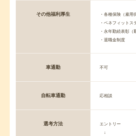
その他福利厚生
・各種保険（雇用
・ベネフィットス
・永年勤続表彰（
・退職金制度
車通勤
不可
自転車通勤
応相談
選考方法
エントリー
↓