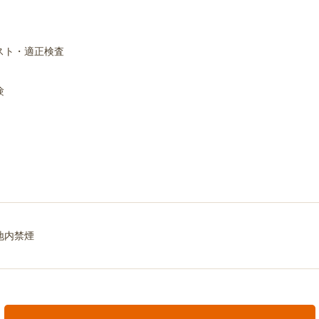
スト・適正検査
験
地内禁煙