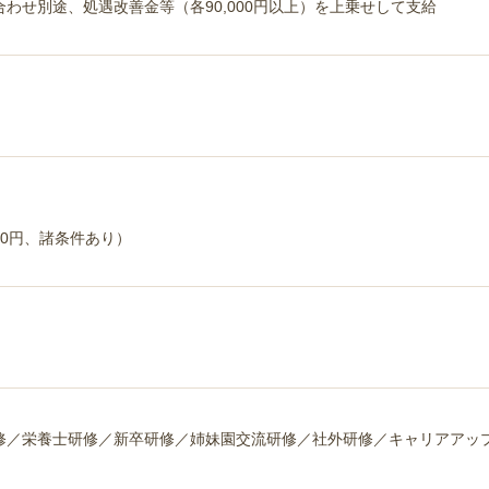
わせ別途、処遇改善金等（各90,000円以上）を上乗せして支給
00円、諸条件あり）
修／栄養士研修／新卒研修／姉妹園交流研修／社外研修／キャリアアップ