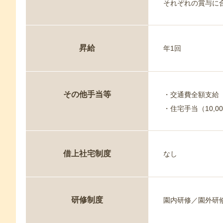
それぞれの賞与に合
昇給
年1回
その他手当等
・交通費全額支給
・住宅手当（10,0
借上社宅制度
なし
研修制度
園内研修／園外研