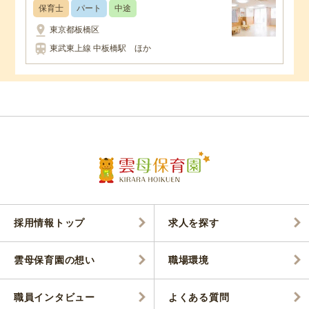
保育士
パート
中途
pin_drop
東京都板橋区
train
東武東上線 中板橋駅 ほか
採用情報トップ
求人を探す
雲母保育園の想い
職場環境
職員インタビュー
よくある質問