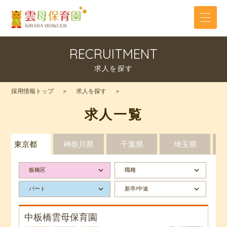
RECRUITMENT
求人を探す
採用情報トップ
求人を探す
求人一覧
東京都
神奈川県
千葉県
埼玉県
keyboard_arrow_down
keyboard_arrow_down
板橋区
職種
keyboard_arrow_down
keyboard_arrow_down
パート
新卒/中途
中板橋雲母保育園