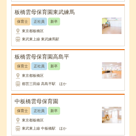
板橋雲母保育園東武練馬
保育士
正社員
新卒
pin_drop
東京都板橋区
train
東武東上線 東武練馬駅
板橋雲母保育園高島平
保育士
正社員
新卒
pin_drop
東京都板橋区
train
都営三田線 高島平駅 ほか
中板橋雲母保育園
保育士
正社員
新卒
pin_drop
東京都板橋区
train
東武東上線 中板橋駅 ほか