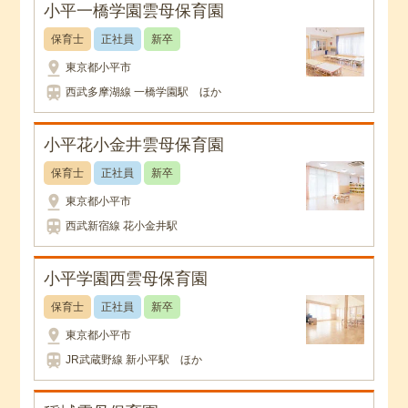
小平一橋学園雲母保育園
保育士
正社員
新卒
pin_drop
東京都小平市
train
西武多摩湖線 一橋学園駅 ほか
小平花小金井雲母保育園
保育士
正社員
新卒
pin_drop
東京都小平市
train
西武新宿線 花小金井駅
小平学園西雲母保育園
保育士
正社員
新卒
pin_drop
東京都小平市
train
JR武蔵野線 新小平駅 ほか