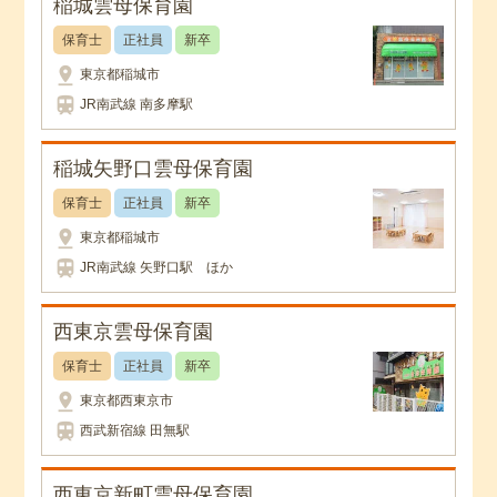
稲城雲母保育園
保育士
正社員
新卒
pin_drop
東京都稲城市
train
JR南武線 南多摩駅
稲城矢野口雲母保育園
保育士
正社員
新卒
pin_drop
東京都稲城市
train
JR南武線 矢野口駅 ほか
西東京雲母保育園
保育士
正社員
新卒
pin_drop
東京都西東京市
train
西武新宿線 田無駅
西東京新町雲母保育園