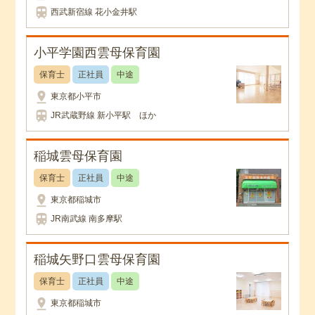
train
西武新宿線 花小金井駅
小平学園西雲母保育園
保育士
正社員
中途
pin_drop
東京都小平市
train
JR武蔵野線 新小平駅 ほか
稲城雲母保育園
保育士
正社員
中途
pin_drop
東京都稲城市
train
JR南武線 南多摩駅
稲城矢野口雲母保育園
保育士
正社員
中途
pin_drop
東京都稲城市