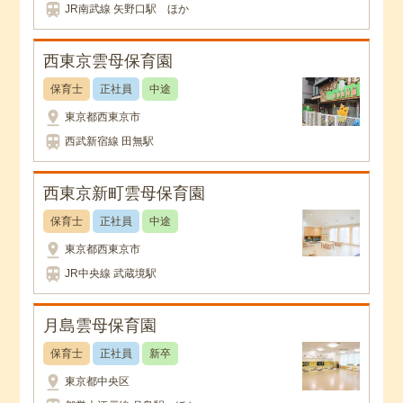
train
JR南武線 矢野口駅 ほか
西東京雲母保育園
保育士
正社員
中途
pin_drop
東京都西東京市
train
西武新宿線 田無駅
西東京新町雲母保育園
保育士
正社員
中途
pin_drop
東京都西東京市
train
JR中央線 武蔵境駅
月島雲母保育園
保育士
正社員
新卒
pin_drop
東京都中央区