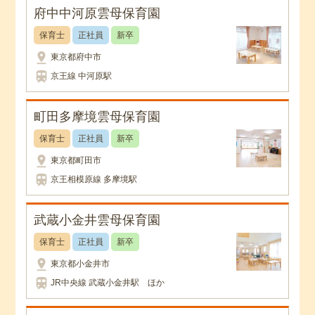
府中中河原雲母保育園
保育士
正社員
新卒
pin_drop
東京都府中市
train
京王線 中河原駅
町田多摩境雲母保育園
保育士
正社員
新卒
pin_drop
東京都町田市
train
京王相模原線 多摩境駅
武蔵小金井雲母保育園
保育士
正社員
新卒
pin_drop
東京都小金井市
train
JR中央線 武蔵小金井駅 ほか