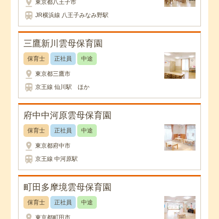
pin_drop
東京都八王子市
train
JR横浜線 八王子みなみ野駅
三鷹新川雲母保育園
保育士
正社員
中途
pin_drop
東京都三鷹市
train
京王線 仙川駅 ほか
府中中河原雲母保育園
保育士
正社員
中途
pin_drop
東京都府中市
train
京王線 中河原駅
町田多摩境雲母保育園
保育士
正社員
中途
pin_drop
東京都町田市