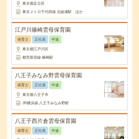
pin_drop
東京都足立区
train
東京メトロ千代田線 北綾瀬駅 ほか
江戸川篠崎雲母保育園
保育士
正社員
中途
pin_drop
東京都江戸川区
train
都営新宿線 篠崎駅
八王子みなみ野雲母保育園
保育士
正社員
中途
pin_drop
東京都八王子市
train
JR横浜線 八王子みなみ野駅
八王子西片倉雲母保育園
保育士
正社員
中途