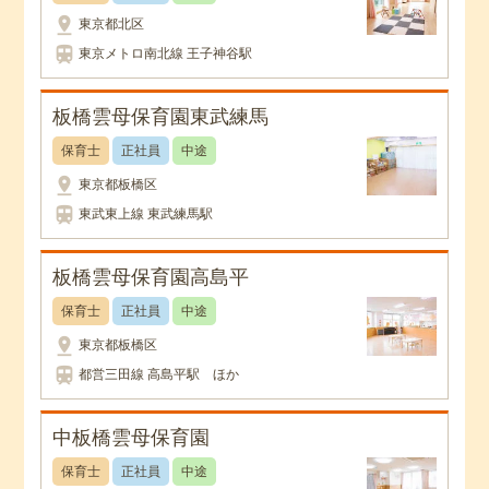
pin_drop
東京都北区
train
東京メトロ南北線 王子神谷駅
板橋雲母保育園東武練馬
保育士
正社員
中途
pin_drop
東京都板橋区
train
東武東上線 東武練馬駅
板橋雲母保育園高島平
保育士
正社員
中途
pin_drop
東京都板橋区
train
都営三田線 高島平駅 ほか
中板橋雲母保育園
保育士
正社員
中途