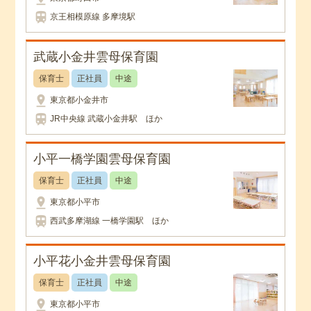
train
京王相模原線 多摩境駅
武蔵小金井雲母保育園
保育士
正社員
中途
pin_drop
東京都小金井市
train
JR中央線 武蔵小金井駅 ほか
小平一橋学園雲母保育園
保育士
正社員
中途
pin_drop
東京都小平市
train
西武多摩湖線 一橋学園駅 ほか
小平花小金井雲母保育園
保育士
正社員
中途
pin_drop
東京都小平市