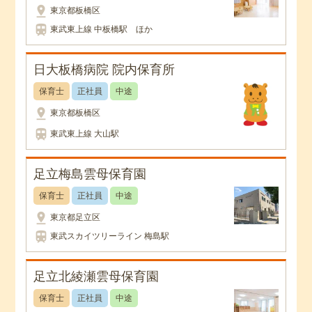
pin_drop
東京都板橋区
train
東武東上線 中板橋駅 ほか
日大板橋病院 院内保育所
保育士
正社員
中途
pin_drop
東京都板橋区
train
東武東上線 大山駅
足立梅島雲母保育園
保育士
正社員
中途
pin_drop
東京都足立区
train
東武スカイツリーライン 梅島駅
足立北綾瀬雲母保育園
保育士
正社員
中途