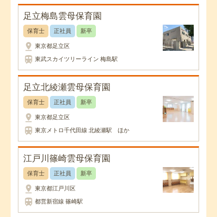
足立梅島雲母保育園
保育士
正社員
新卒
pin_drop
東京都足立区
train
東武スカイツリーライン 梅島駅
足立北綾瀬雲母保育園
保育士
正社員
新卒
pin_drop
東京都足立区
train
東京メトロ千代田線 北綾瀬駅 ほか
江戸川篠崎雲母保育園
保育士
正社員
新卒
pin_drop
東京都江戸川区
train
都営新宿線 篠崎駅