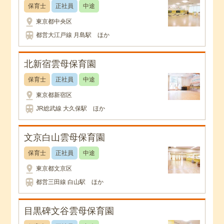
保育士
正社員
中途
pin_drop
東京都中央区
train
都営大江戸線 月島駅 ほか
北新宿雲母保育園
保育士
正社員
中途
pin_drop
東京都新宿区
train
JR総武線 大久保駅 ほか
文京白山雲母保育園
保育士
正社員
中途
pin_drop
東京都文京区
train
都営三田線 白山駅 ほか
目黒碑文谷雲母保育園