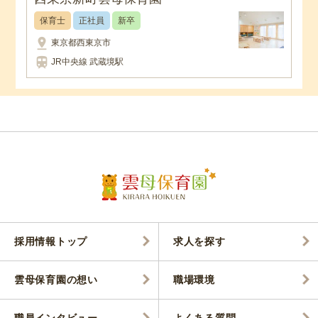
保育士
正社員
新卒
pin_drop
東京都西東京市
train
JR中央線 武蔵境駅
採用情報トップ
求人を探す
雲母保育園の想い
職場環境