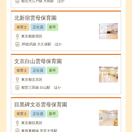
train
都営大江戸線 月島駅 ほか
北新宿雲母保育園
保育士
正社員
新卒
pin_drop
東京都新宿区
train
JR総武線 大久保駅 ほか
文京白山雲母保育園
保育士
正社員
新卒
pin_drop
東京都文京区
train
都営三田線 白山駅 ほか
目黒碑文谷雲母保育園
保育士
正社員
新卒
pin_drop
東京都目黒区
train
東急東横線 学芸大学駅