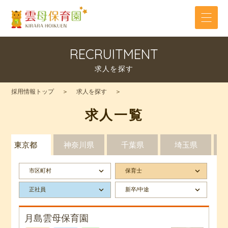
RECRUITMENT
求人を探す
採用情報トップ
求人を探す
求人一覧
東京都
神奈川県
千葉県
埼玉県
keyboard_arrow_down
keyboard_arrow_down
市区町村
保育士
keyboard_arrow_down
keyboard_arrow_down
正社員
新卒/中途
月島雲母保育園