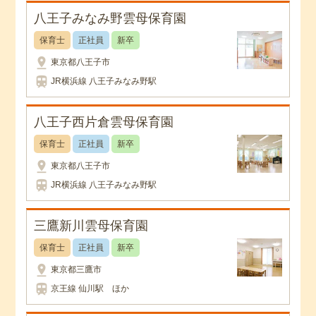
八王子みなみ野雲母保育園
保育士
正社員
新卒
pin_drop
東京都八王子市
train
JR横浜線 八王子みなみ野駅
八王子西片倉雲母保育園
保育士
正社員
新卒
pin_drop
東京都八王子市
train
JR横浜線 八王子みなみ野駅
三鷹新川雲母保育園
保育士
正社員
新卒
pin_drop
東京都三鷹市
train
京王線 仙川駅 ほか