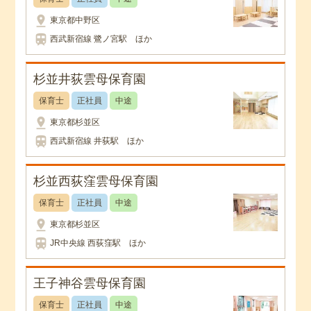
pin_drop
東京都中野区
train
西武新宿線 鷺ノ宮駅 ほか
杉並井荻雲母保育園
保育士
正社員
中途
pin_drop
東京都杉並区
train
西武新宿線 井荻駅 ほか
杉並西荻窪雲母保育園
保育士
正社員
中途
pin_drop
東京都杉並区
train
JR中央線 西荻窪駅 ほか
王子神谷雲母保育園
保育士
正社員
中途