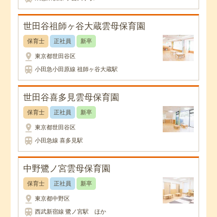
世田谷祖師ヶ谷大蔵雲母保育園
保育士
正社員
新卒
pin_drop
東京都世田谷区
train
小田急小田原線 祖師ヶ谷大蔵駅
世田谷喜多見雲母保育園
保育士
正社員
新卒
pin_drop
東京都世田谷区
train
小田急線 喜多見駅
中野鷺ノ宮雲母保育園
保育士
正社員
新卒
pin_drop
東京都中野区
train
西武新宿線 鷺ノ宮駅 ほか