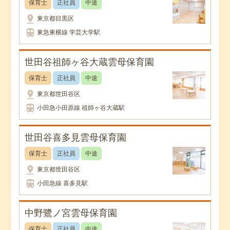
保育士
正社員
中途
pin_drop
東京都目黒区
train
東急東横線 学芸大学駅
世田谷祖師ヶ谷大蔵雲母保育園
保育士
正社員
中途
pin_drop
東京都世田谷区
train
小田急小田原線 祖師ヶ谷大蔵駅
世田谷喜多見雲母保育園
保育士
正社員
中途
pin_drop
東京都世田谷区
train
小田急線 喜多見駅
中野鷺ノ宮雲母保育園
保育士
正社員
中途