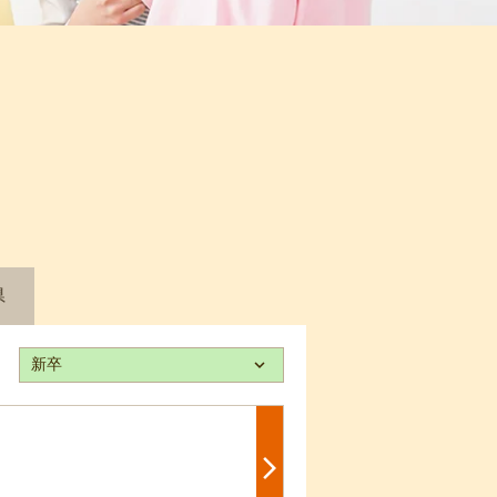
県
新卒
keyboard_arrow_down
arrow_forward_ios